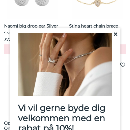
Naomi big drop ear Silver
Stina heart chain brace
SNÖ OF SWEDEN
SNÖ OF SWEDEN
372 kr
298 kr
Køb!
Køb!
Vi vil gerne byde dig
velkommen med en
Oz chain brace plain Sølv-
Capri ring pendant ear
rabat på 10%!
Onesize
gold green