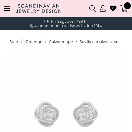
0
Fri fragt over 799 kr
4. generations guldsmed siden 1914
Start
Øreringe
Sølvøreringe
Sevilla ear silver clear