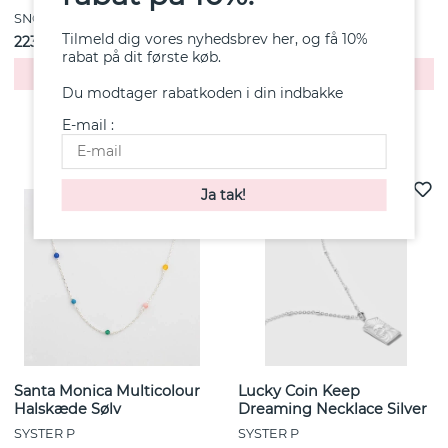
SNÖ OF SWEDEN
SNÖ OF SWEDEN
Tilmeld dig vores nyhedsbrev her, og få 10%
223 kr
186 kr
rabat på dit første køb.
Køb!
Køb!
Du modtager rabatkoden i din indbakke
E-mail :
Andre købte også
Santa Monica Multicolour
Lucky Coin Keep
Halskæde Sølv
Dreaming Necklace Silver
SYSTER P
SYSTER P