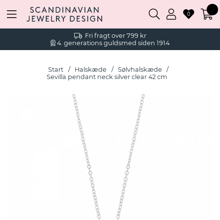
0
Fri fragt over 799 kr
4. generations guldsmed siden 1914
Start
Halskæde
Sølvhalskæde
Sevilla pendant neck silver clear 42 cm