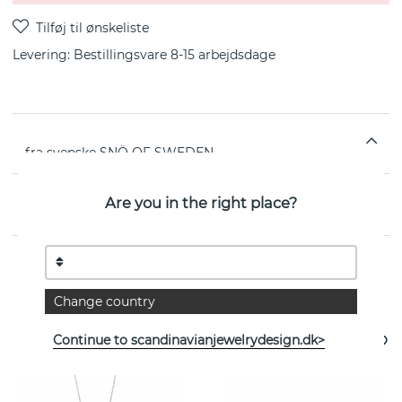
Levering:
Bestillingsvare 8-15 arbejdsdage
fra svenske SNÖ OF SWEDEN
EGENSKABER
Are you in the right place?
Se flere varer
Change country
Continue to scandinavianjewelrydesign.dk>
- 35%