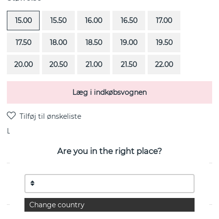
15.00
15.50
16.00
16.50
17.00
17.50
18.00
18.50
19.00
19.50
20.00
20.50
21.00
21.50
22.00
Læg i indkøbsvognen
Levering:
Bestillingsvare 4-6 uger
Are you in the right place?
Viking Wide er en ring i 18k guld fra svenske Efva
Attling
Change country