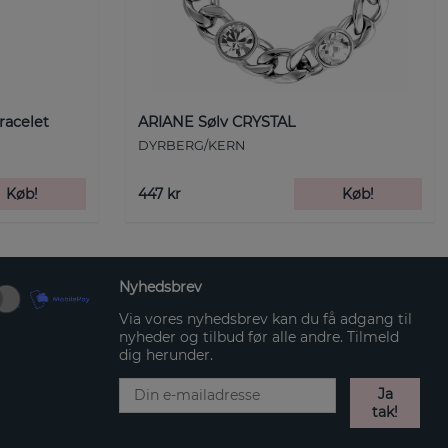
racelet
ARIANE Sølv CRYSTAL
DYRBERG/KERN
Køb!
447 kr
Køb!
Nyhedsbrev
Via vores nyhedsbrev kan du få adgang til
nyheder og tilbud før alle andre. Tilmeld
dig herunder.
Ja
tak!