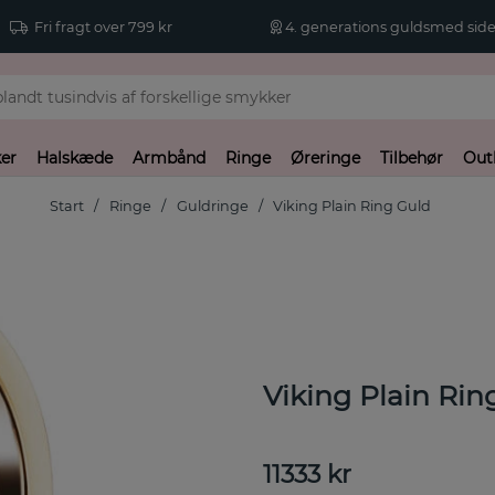
Fri fragt over 799 kr
4. generations guldsmed side
er
Halskæde
Armbånd
Ringe
Øreringe
Tilbehør
Out
Start
Ringe
Guldringe
Viking Plain Ring Guld
Viking Plain Ri
11333
kr