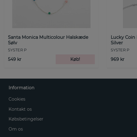
Santa Monica Multicolour Halskæde
Lucky Coin
Sølv
Silver
SYSTER P
SYSTER P
549 kr
Køb!
969 kr
Information
Cookies
Kontakt os
Købsbetingelser
Om os