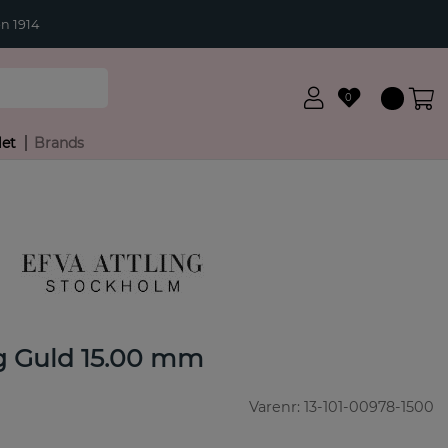
n 1914
0
let
Brands
ng Guld 15.00 mm
Varenr:
13-101-00978-1500