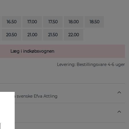
16.50
17.00
17.50
18.00
18.50
20.50
21.00
21.50
22.00
Læg i indkøbsvognen
Levering:
Bestillingsvare 4-6 uger
 guld fra svenske Efva Attling