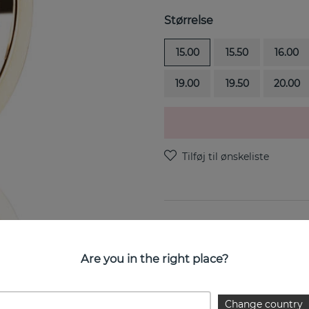
Størrelse
15.00
15.50
16.00
19.00
19.50
20.00
Viking Plain er en ring i 18k
Are you in the right place?
EGENSKABER
Change country