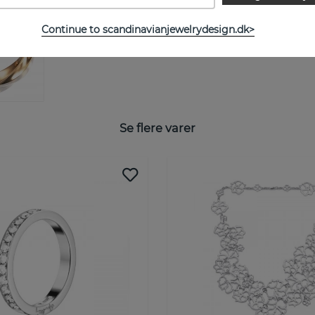
STØRRELSESGUIDE
Continue to scandinavianjewelrydesign.dk>
Se flere varer