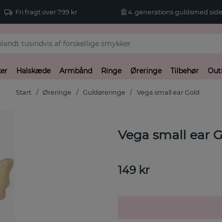
Fri fragt over 799 kr
4. generations guldsmed side
er
Halskæde
Armbånd
Ringe
Øreringe
Tilbehør
Out
Start
Øreringe
Guldøreringe
Vega small ear Gold
Vega small ear 
149
kr