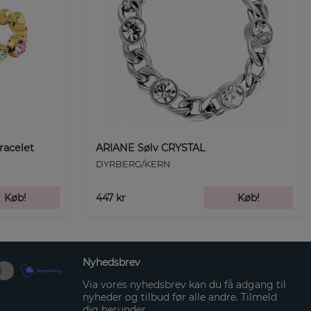
racelet
ARIANE Sølv CRYSTAL
DYRBERG/KERN
Køb!
447 kr
Køb!
Nyhedsbrev
Via vores nyhedsbrev kan du få adgang til
nyheder og tilbud før alle andre. Tilmeld
dig herunder.