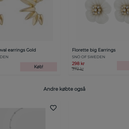
oval earrings Gold
Florette big Earrings
EDEN
SNÖ OF SWEDEN
298 kr
Køb!
372 kr
Andre købte også