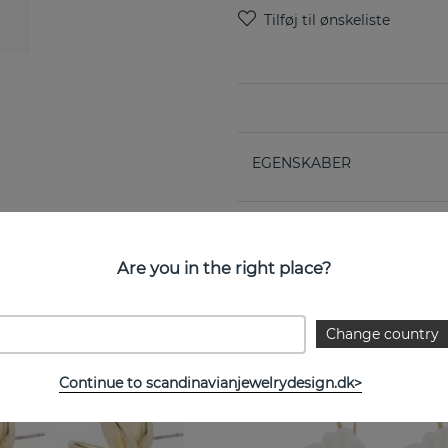
EGENSKABER
Are you in the right place?
Se flere varer
Change country
- 20%
Continue to scandinavianjewelrydesign.dk>