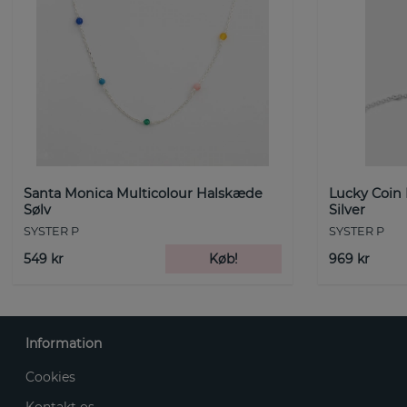
Santa Monica Multicolour Halskæde
Lucky Coin
Sølv
Silver
SYSTER P
SYSTER P
549 kr
Køb!
969 kr
Information
Cookies
Kontakt os