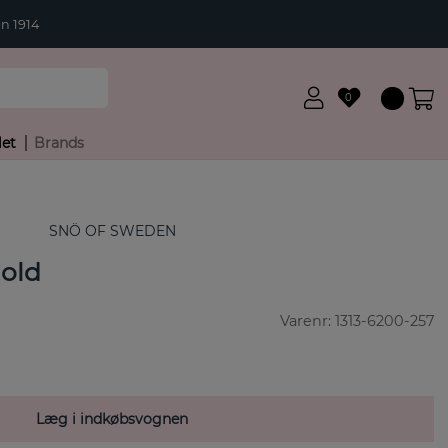
n 1914
0
let
Brands
SNÖ OF SWEDEN
Gold
Varenr:
1313-6200-257
Læg i indkøbsvognen