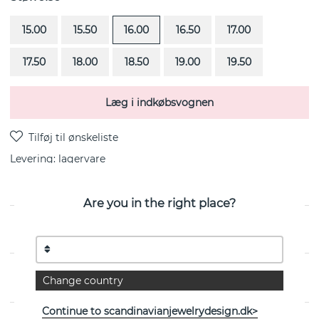
15.00
15.50
16.00
16.50
17.00
17.50
18.00
18.50
19.00
19.50
Læg i indkøbsvognen
Levering:
lagervare
Are you in the right place?
Twist er en ring i sterlingsølv fra svenske Efva Attling
EGENSKABER
Change country
Continue to scandinavianjewelrydesign.dk>