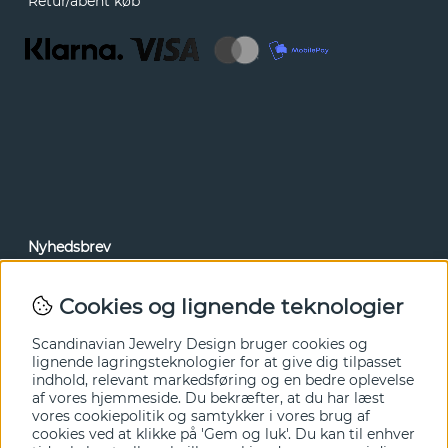
Retur/åbent køb
Nyhedsbrev
Via vores nyhedsbrev kan du få adgang til nyheder og
tilbud før alle andre. Tilmeld dig herunder.
Cookies og lignende teknologier
Ja tak!
Scandinavian Jewelry Design bruger cookies og
lignende lagringsteknologier for at give dig tilpasset
indhold, relevant markedsføring og en bedre oplevelse
af vores hjemmeside. Du bekræfter, at du har læst
vores cookiepolitik og samtykker i vores brug af
cookies ved at klikke på 'Gem og luk'. Du kan til enhver