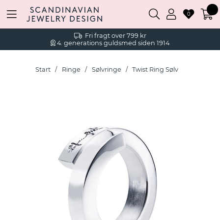
0
Fri fragt over 799 kr
4. generations guldsmed siden 1914
Start
Ringe
Sølvringe
Twist Ring Sølv