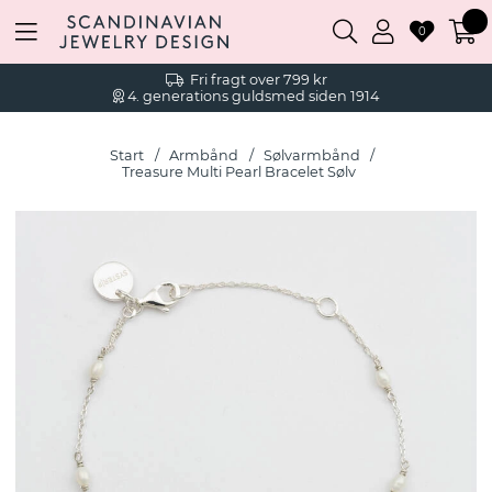
0
Fri fragt over 799 kr
4. generations guldsmed siden 1914
Start
Armbånd
Sølvarmbånd
Treasure Multi Pearl Bracelet Sølv