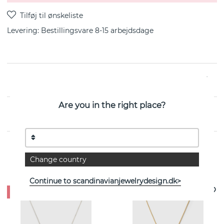
Levering:
Bestillingsvare 8-15 arbejdsdage
fra svenske SYSTER P
Are you in the right place?
EGENSKABER
Change country
Se flere varer
Continue to scandinavianjewelrydesign.dk>
- 25%