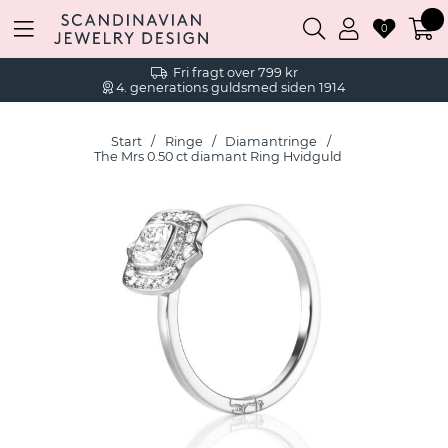
0
Fri fragt over 799 kr
4. generations guldsmed siden 1914
Start
Ringe
Diamantringe
The Mrs 0.50 ct diamant Ring Hvidguld