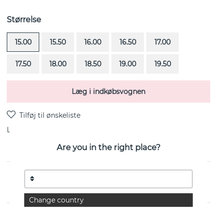
Størrelse
15.00
15.50
16.00
16.50
17.00
17.50
18.00
18.50
19.00
19.50
Læg i indkøbsvognen
Levering:
Bestillingsvare 4-6 uger
Are you in the right place?
The Mrs er en diamantring (0.50 ct) i 18k Hvidguld fra
svenske Efva Attling
Change country