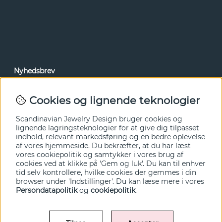
Nyhedsbrev
Via vores nyhedsbrev kan du få adgang til nyheder og
tilbud før alle andre. Tilmeld dig herunder.
Cookies og lignende teknologier
Ja tak!
Scandinavian Jewelry Design bruger cookies og
lignende lagringsteknologier for at give dig tilpasset
indhold, relevant markedsføring og en bedre oplevelse
af vores hjemmeside. Du bekræfter, at du har læst
vores cookiepolitik og samtykker i vores brug af
cookies ved at klikke på 'Gem og luk'. Du kan til enhver
tid selv kontrollere, hvilke cookies der gemmes i din
browser under 'Indstillinger'. Du kan læse mere i vores
Persondatapolitik
og
cookiepolitik
.