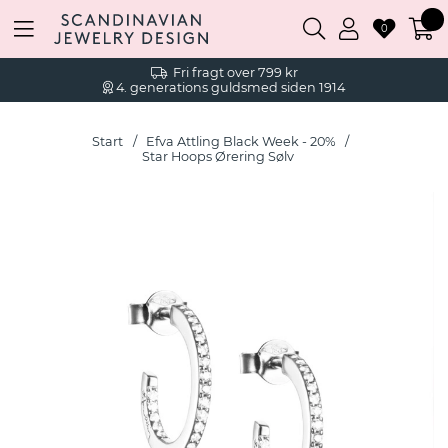
0
Fri fragt over 799 kr
4. generations guldsmed siden 1914
Start
Efva Attling Black Week - 20%
Star Hoops Ørering Sølv