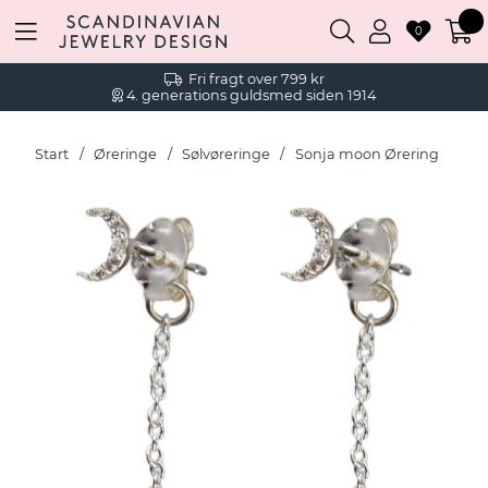
0
Fri fragt over 799 kr
4. generations guldsmed siden 1914
Start
Øreringe
Sølvøreringe
Sonja moon Ørering