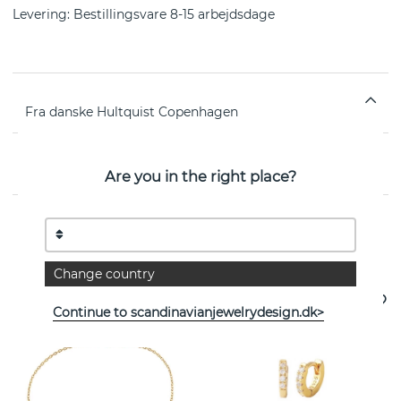
Levering:
Bestillingsvare 8-15 arbejdsdage
Fra danske Hultquist Copenhagen
EGENSKABER
Are you in the right place?
Se flere varer
Change country
Continue to scandinavianjewelrydesign.dk>