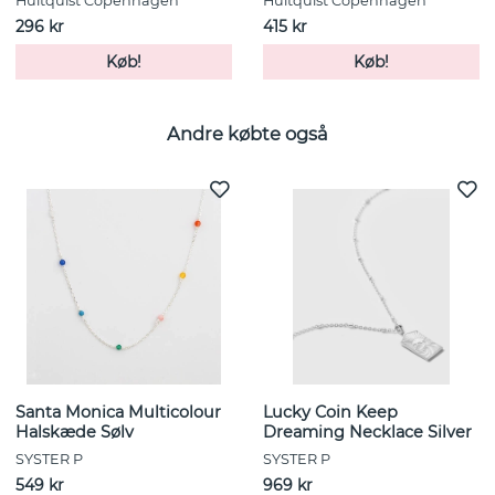
Hultquist Copenhagen
Hultquist Copenhagen
296 kr
415 kr
Køb!
Køb!
Andre købte også
Santa Monica Multicolour
Lucky Coin Keep
Halskæde Sølv
Dreaming Necklace Silver
SYSTER P
SYSTER P
549 kr
969 kr