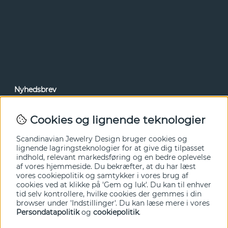
Nyhedsbrev
Via vores nyhedsbrev kan du få adgang til nyheder og
tilbud før alle andre. Tilmeld dig herunder.
Cookies og lignende teknologier
Ja tak!
Scandinavian Jewelry Design bruger cookies og
lignende lagringsteknologier for at give dig tilpasset
indhold, relevant markedsføring og en bedre oplevelse
af vores hjemmeside. Du bekræfter, at du har læst
vores cookiepolitik og samtykker i vores brug af
cookies ved at klikke på 'Gem og luk'. Du kan til enhver
tid selv kontrollere, hvilke cookies der gemmes i din
browser under 'Indstillinger'. Du kan læse mere i vores
Persondatapolitik
og
cookiepolitik
.