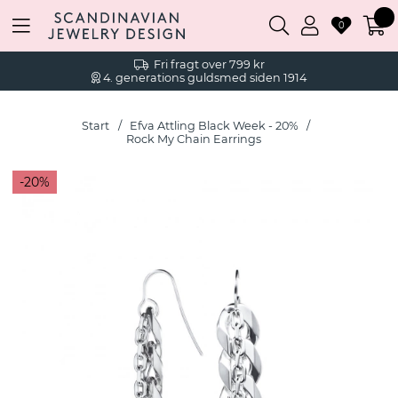
0
Fri fragt over 799 kr
4. generations guldsmed siden 1914
Start
Efva Attling Black Week - 20%
Rock My Chain Earrings
20