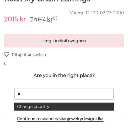
Varenr:
12-100-02177-0000
2015
kr
2467
kr
Læg i indkøbsvognen
Levering:
lagervare 4-8 arbejdsdage
Are you in the right place?
EGENSKABER
Change country
Continue to scandinavianjewelrydesign.dk>