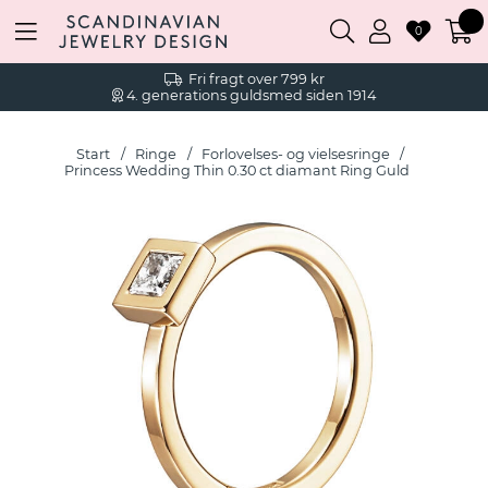
0
Fri fragt over 799 kr
4. generations guldsmed siden 1914
Start
Ringe
Forlovelses- og vielsesringe
Princess Wedding Thin 0.30 ct diamant Ring Guld