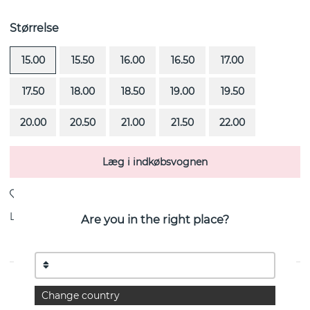
Størrelse
15.00
15.50
16.00
16.50
17.00
17.50
18.00
18.50
19.00
19.50
20.00
20.50
21.00
21.50
22.00
Læg i indkøbsvognen
Levering:
Bestillingsvare 4-6 uger
Are you in the right place?
Princess Wedding Thin er en diamantring (0.30 ct) i 18k
Change country
guld fra svenske Efva Attling