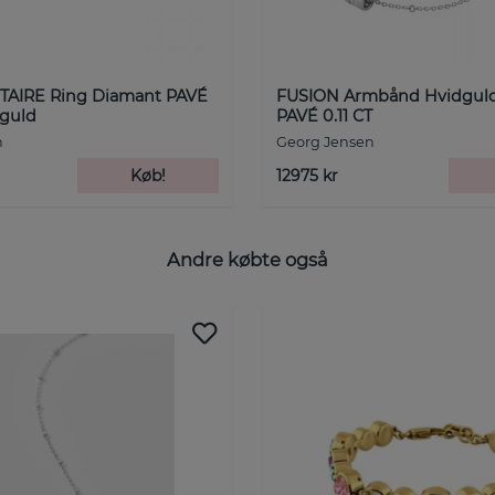
TAIRE Ring Diamant PAVÉ
FUSION Armbånd Hvidgul
dguld
PAVÉ 0.11 CT
n
Georg Jensen
Køb!
12975 kr
Andre købte også