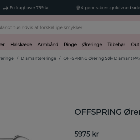
Fri fragt over 799 kr
4. generations guldsmed side
er
Halskæde
Armbånd
Ringe
Øreringe
Tilbehør
Out
reringe
Diamantøreringe
OFFSPRING Ørering Sølv Diamant PAVE
OFFSPRING Øreri
5975
kr