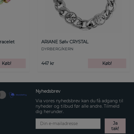
racelet
ARIANE Sølv CRYSTAL
DYRBERG/KERN
Køb!
447 kr
Køb!
Nyhedsbrev
Via vores nyhedsbrev kan du få adgang til
nyheder og tilbud før alle andre. Tilmeld
dig herunder.
Ja
tak!