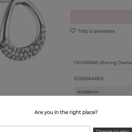
OFFSPRING Ørering Diamant 
EGENSKABER
Kollektion:
Bredde:
Are you in the right place?
Change country