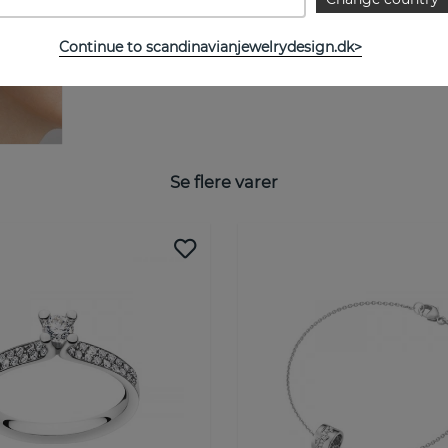
Continue to scandinavianjewelrydesign.dk>
Se flere varer