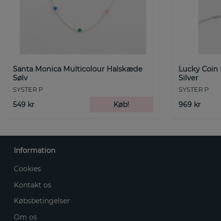
Santa Monica Multicolour Halskæde
Lucky Coin
Sølv
Silver
SYSTER P
SYSTER P
549 kr
Køb!
969 kr
Information
Cookies
Kontakt os
Købsbetingelser
Om os