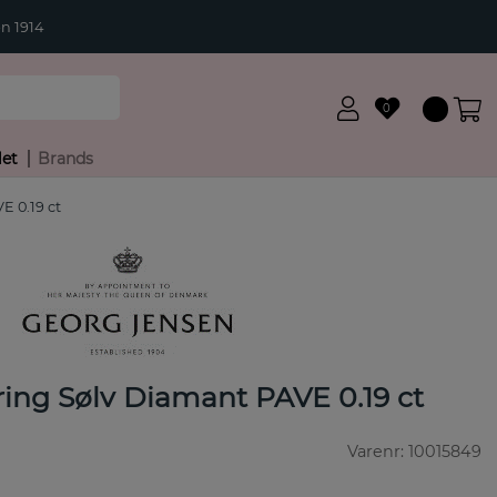
n 1914
0
let
Brands
 0.19 ct
ng Sølv Diamant PAVE 0.19 ct
Varenr:
10015849