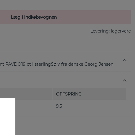
Læg i indkøbsvognen
Levering:
lagervare
PAVE 0.19 ct i sterlingSølv fra danske Georg Jensen
OFFSPRING
9,5