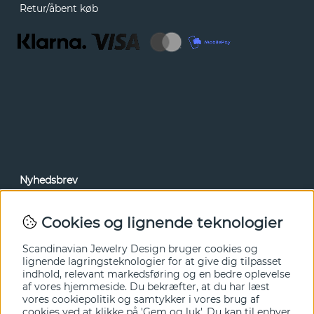
Retur/åbent køb
Nyhedsbrev
Via vores nyhedsbrev kan du få adgang til nyheder og
tilbud før alle andre. Tilmeld dig herunder.
Cookies og lignende teknologier
Ja tak!
Scandinavian Jewelry Design bruger cookies og
lignende lagringsteknologier for at give dig tilpasset
indhold, relevant markedsføring og en bedre oplevelse
af vores hjemmeside. Du bekræfter, at du har læst
vores cookiepolitik og samtykker i vores brug af
cookies ved at klikke på 'Gem og luk'. Du kan til enhver