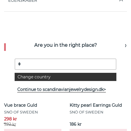
EGENSKABER
Se flere varer
Are you in the right place?
- 45%
Change country
Continue to scandinavianjewelrydesign.dk>
Vue brace Guld
Kitty pearl Earrings Guld
SNÖ OF SWEDEN
SNÖ OF SWEDEN
298 kr
522 kr
186 kr