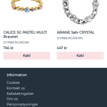
CALICE SG PASTEL MULTI
ARIANE Sølv CRYSTAL
Bracelet
DYRBERG/KERN
DYRBERG/KERN
746 kr
447 kr
Køb!
Køb!
Information
Cookies
Kontakt os
Købsbetingelser
Om os
Personoplysninger