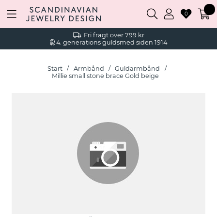
0
Fri fragt over 799 kr
4. generations guldsmed siden 1914
Start
Armbånd
Guldarmbånd
Millie small stone brace Gold beige