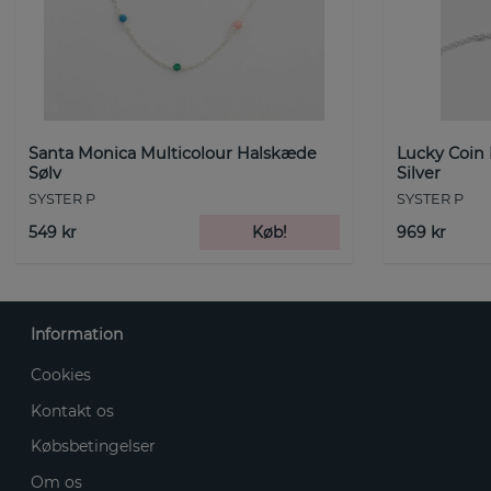
Santa Monica Multicolour Halskæde
Lucky Coin
Sølv
Silver
SYSTER P
SYSTER P
549 kr
Køb!
969 kr
Information
Cookies
Kontakt os
Købsbetingelser
Om os