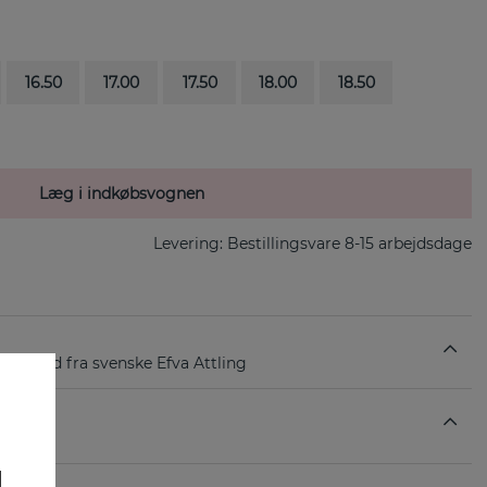
16.50
17.00
17.50
18.00
18.50
Læg i indkøbsvognen
Levering:
Bestillingsvare 8-15 arbejdsdage
18k guld fra svenske Efva Attling