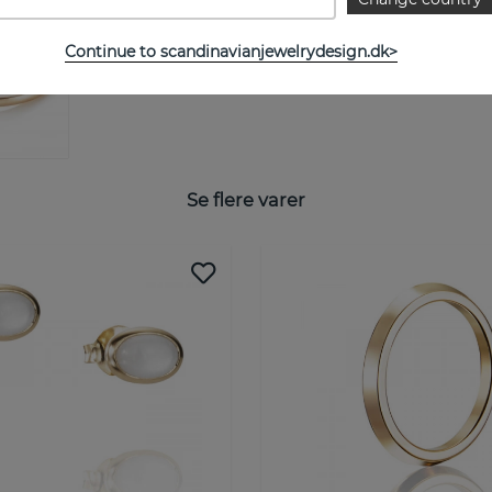
STØRRELSESGUIDE
Continue to scandinavianjewelrydesign.dk>
Se flere varer