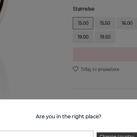
Størrelse
15.00
15.50
16.00
19.00
19.50
Love Bead-Gold er en ring i 
Are you in the right place?
EGENSKABER
Change country