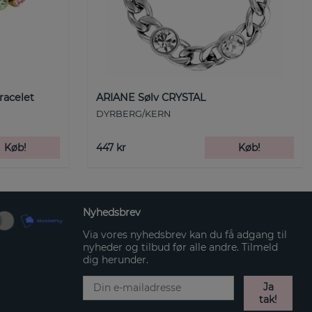
racelet
ARIANE Sølv CRYSTAL
DYRBERG/KERN
Køb!
447 kr
Køb!
Nyhedsbrev
Via vores nyhedsbrev kan du få adgang til
nyheder og tilbud før alle andre. Tilmeld
dig herunder.
Ja
tak!