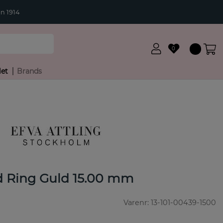
n 1914
0
let
Brands
d Ring Guld 15.00 mm
Varenr:
13-101-00439-1500