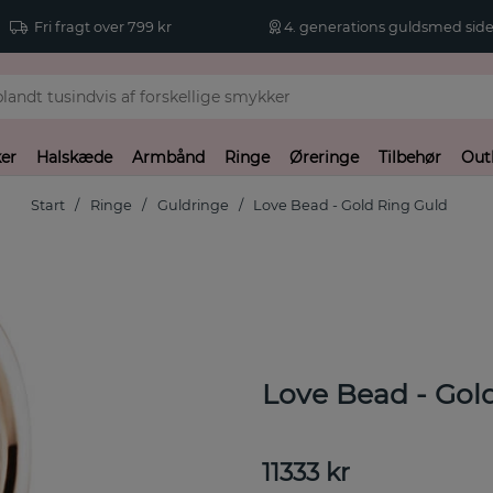
Fri fragt over 799 kr
4. generations guldsmed side
er
Halskæde
Armbånd
Ringe
Øreringe
Tilbehør
Out
Start
Ringe
Guldringe
Love Bead - Gold Ring Guld
Love Bead - Gol
11333
kr