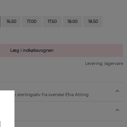
16.50
17.00
17.50
18.00
18.50
Læg i indkøbsvognen
Levering:
lagervare
 en ring i sterlingsølv fra svenske Efva Attling