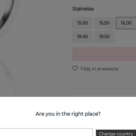
Størrelse
15.00
15.50
16.00
19.00
19.50
Little Miss Butterfly-Sølv er
Are you in the right place?
EGENSKABER
Change country