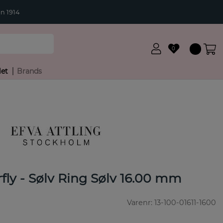
n 1914
0
let
Brands
rfly - Sølv Ring Sølv 16.00 mm
Varenr:
13-100-01611-1600