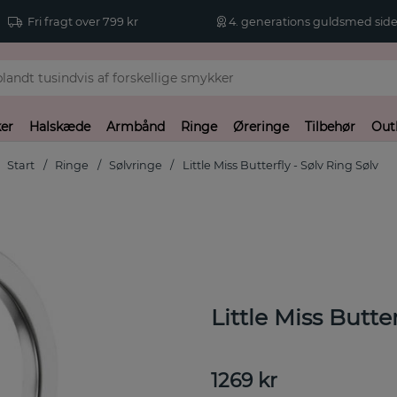
Fri fragt over 799 kr
4. generations guldsmed side
er
Halskæde
Armbånd
Ringe
Øreringe
Tilbehør
Out
Start
Ringe
Sølvringe
Little Miss Butterfly - Sølv Ring Sølv
Little Miss Butte
1269
kr