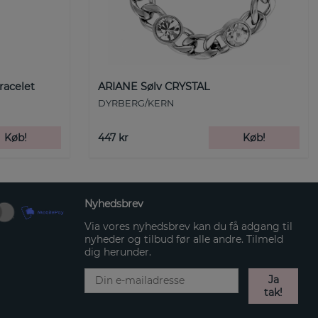
racelet
ARIANE Sølv CRYSTAL
DYRBERG/KERN
Køb!
447 kr
Køb!
Nyhedsbrev
Via vores nyhedsbrev kan du få adgang til
nyheder og tilbud før alle andre. Tilmeld
dig herunder.
Ja
tak!