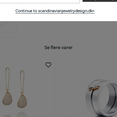
STØRRELSESGUIDE
Continue to scandinavianjewelrydesign.dk>
Se flere varer