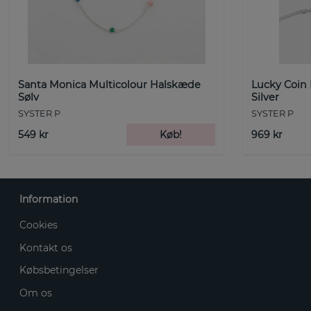
Santa Monica Multicolour Halskæde
Lucky Coin
Sølv
Silver
SYSTER P
SYSTER P
549 kr
Køb!
969 kr
Information
Cookies
Kontakt os
Købsbetingelser
Om os