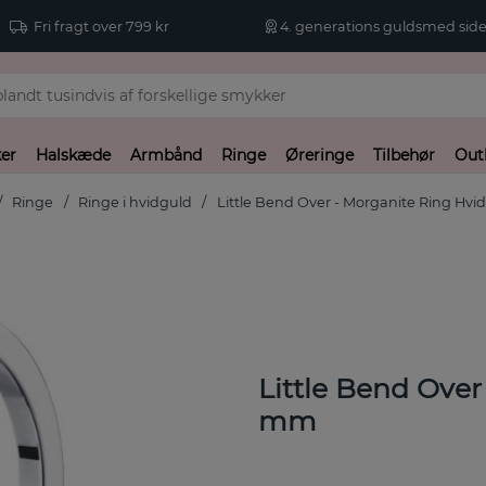
Fri fragt over 799 kr
4. generations guldsmed side
er
Halskæde
Armbånd
Ringe
Øreringe
Tilbehør
Out
Ringe
Ringe i hvidguld
Little Bend Over - Morganite Ring Hvi
Little Bend Over
mm