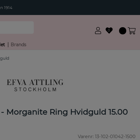
n 1914
0
let
Brands
dguld
 - Morganite Ring Hvidguld 15.00
Varenr:
13-102-01042-1500