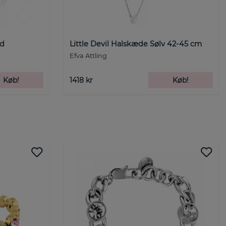
ld
Little Devil Halskæde Sølv 42-45 cm
Efva Attling
Køb!
1418 kr
Køb!