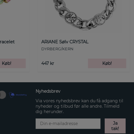
racelet
ARIANE Sølv CRYSTAL
DYRBERG/KERN
Køb!
447 kr
Køb!
Nyhedsbrev
Via vores nyhedsbrev kan du få adgang til
nyheder og tilbud før alle andre. Tilmeld
dig herunder.
Ja
tak!