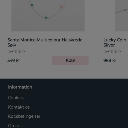
Santa Monica Multicolour Halskæde
Lucky Coin
Sølv
Silver
SYSTER P
SYSTER P
549 kr
Køb!
969 kr
Information
Cookies
Kontakt os
Købsbetingelser
Om os