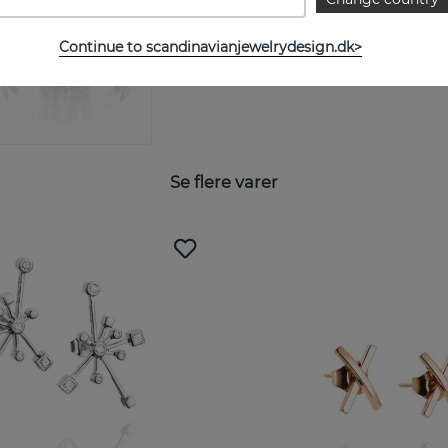
STØRRELSESGUIDE
Continue to scandinavianjewelrydesign.dk>
Se flere varer