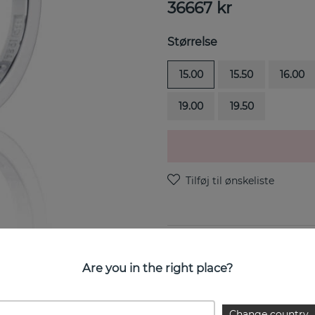
36667
kr
Størrelse
15.00
15.50
16.00
19.00
19.50
Little Bend Over-Morganite e
Are you in the right place?
EGENSKABER
Change country