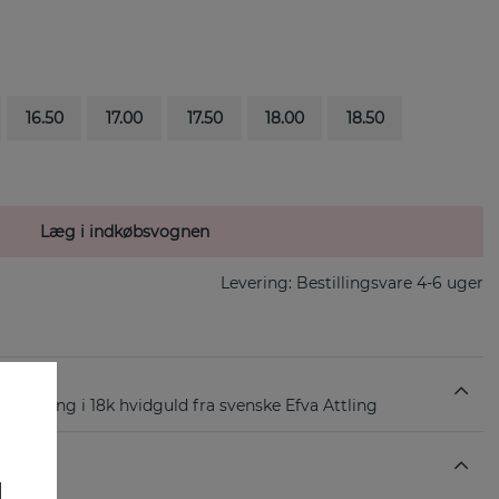
16.50
17.00
17.50
18.00
18.50
Læg i indkøbsvognen
Levering:
Bestillingsvare 4-6 uger
r en ring i 18k hvidguld fra svenske Efva Attling