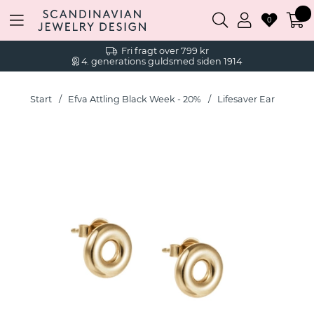
0
Fri fragt over 799 kr
4. generations guldsmed siden 1914
Start
Efva Attling Black Week - 20%
Lifesaver Ear