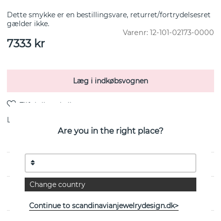
Dette smykke er en bestillingsvare, returret/fortrydelsesret
gælder ikke.
Varenr:
12-101-02173-0000
7333
kr
Læg i indkøbsvognen
Levering:
lagervare 4-8 arbejdsdage
Are you in the right place?
Change country
EGENSKABER
Continue to scandinavianjewelrydesign.dk>