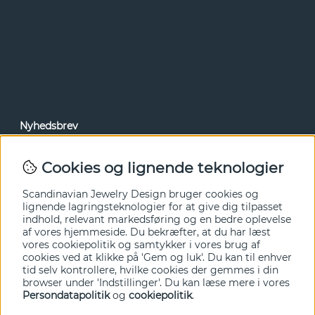
Nyhedsbrev
Via vores nyhedsbrev kan du få adgang til nyheder og
tilbud før alle andre. Tilmeld dig herunder.
Cookies og lignende teknologier
Ja tak!
Scandinavian Jewelry Design bruger cookies og
lignende lagringsteknologier for at give dig tilpasset
indhold, relevant markedsføring og en bedre oplevelse
af vores hjemmeside. Du bekræfter, at du har læst
vores cookiepolitik og samtykker i vores brug af
cookies ved at klikke på 'Gem og luk'. Du kan til enhver
tid selv kontrollere, hvilke cookies der gemmes i din
browser under 'Indstillinger'. Du kan læse mere i vores
Persondatapolitik
og
cookiepolitik
.