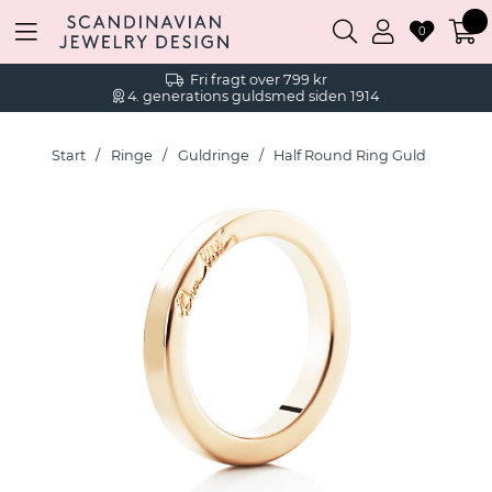
0
Fri fragt over 799 kr
4. generations guldsmed siden 1914
Start
Ringe
Guldringe
Half Round Ring Guld