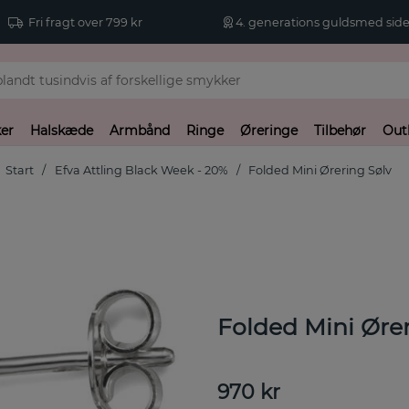
Fri fragt over 799 kr
4. generations guldsmed side
er
Halskæde
Armbånd
Ringe
Øreringe
Tilbehør
Out
Start
Efva Attling Black Week - 20%
Folded Mini Ørering Sølv
Folded Mini Ører
970
kr