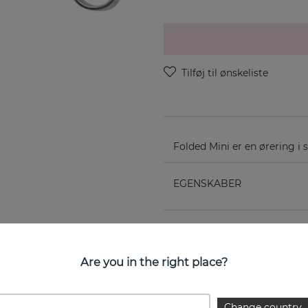
Folded Mini er en ørering i 
EGENSKABER
Are you in the right place?
Change country