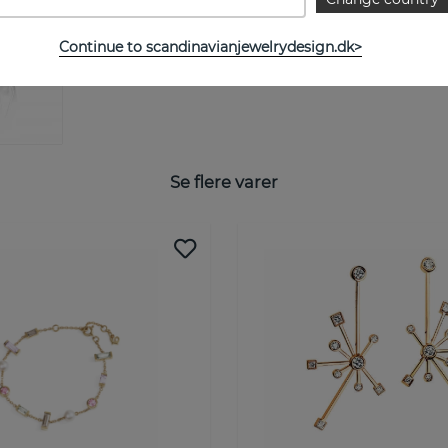
Continue to scandinavianjewelrydesign.dk>
Se flere varer