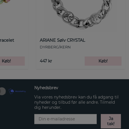
racelet
ARIANE Sølv CRYSTAL
DYRBERG/KERN
Køb!
447 kr
Køb!
Nyhedsbrev
Via vores nyhedsbrev kan du få adgang til
nyheder og tilbud før alle andre. Tilmeld
dig herunder.
Ja
tak!