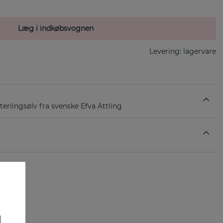
Læg i indkøbsvognen
Levering:
lagervare
sterlingsølv fra svenske Efva Attling