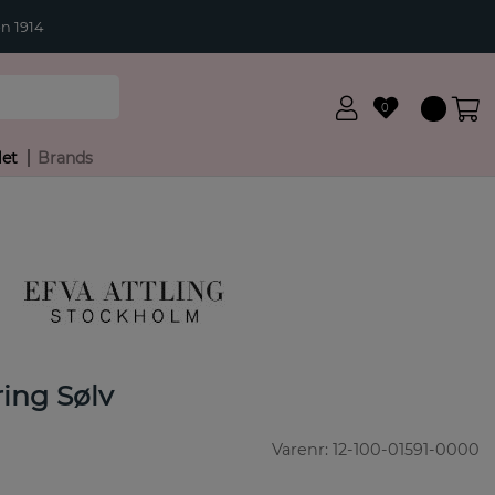
n 1914
0
let
Brands
ing Sølv
Varenr:
12-100-01591-0000