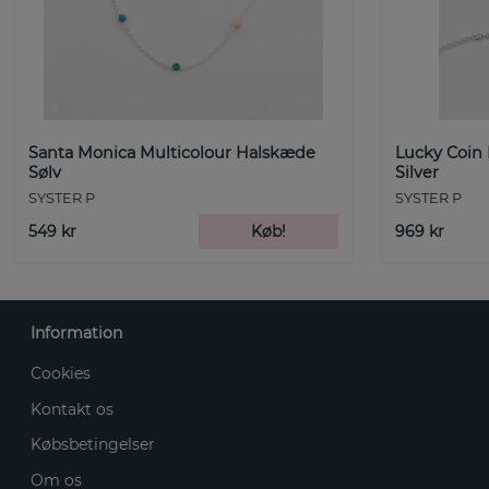
Santa Monica Multicolour Halskæde
Lucky Coin
Sølv
Silver
SYSTER P
SYSTER P
549 kr
Køb!
969 kr
Information
Cookies
Kontakt os
Købsbetingelser
Om os