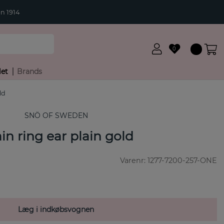
n 1914
0
let
Brands
ld
SNÖ OF SWEDEN
in ring ear plain gold
Varenr:
1277-7200-257-ONE
Læg i indkøbsvognen