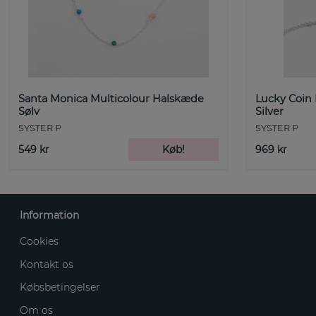
Santa Monica Multicolour Halskæde
Lucky Coin
Sølv
Silver
SYSTER P
SYSTER P
549 kr
Køb!
969 kr
Information
Cookies
Kontakt os
Købsbetingelser
Om os