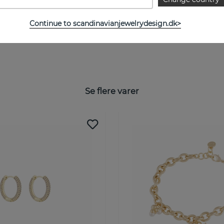
Continue to scandinavianjewelrydesign.dk>
Se flere varer