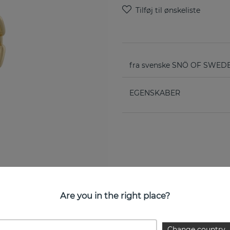
fra svenske SNÖ OF SWED
EGENSKABER
Are you in the right place?
Change country