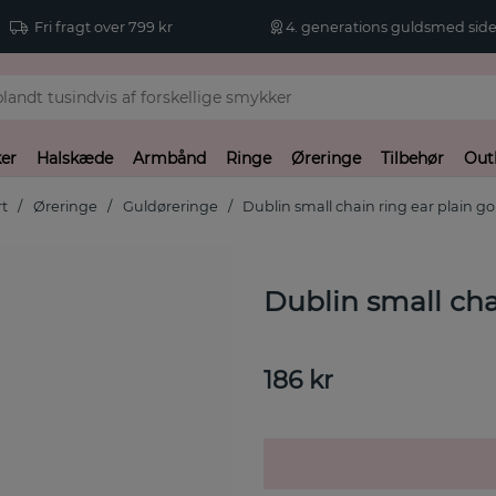
Fri fragt over 799 kr
4. generations guldsmed side
er
Halskæde
Armbånd
Ringe
Øreringe
Tilbehør
Out
rt
Øreringe
Guldøreringe
Dublin small chain ring ear plain go
Dublin small cha
186
kr