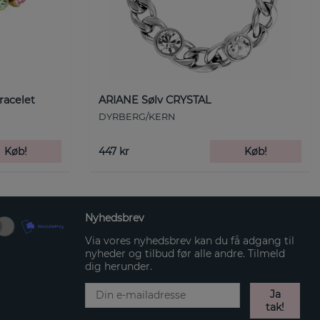
racelet
ARIANE Sølv CRYSTAL
DYRBERG/KERN
Køb!
447 kr
Køb!
Nyhedsbrev
Via vores nyhedsbrev kan du få adgang til
nyheder og tilbud før alle andre. Tilmeld
dig herunder.
Ja
tak!