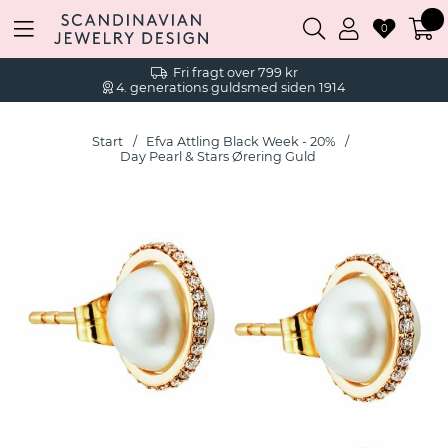
0
Fri fragt over 799 kr
4. generations guldsmed siden 1914
Start
Efva Attling Black Week - 20%
Day Pearl & Stars Ørering Guld