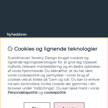
Nyhedsbrev
Via vores nyhedsbrev kan du få adgang til nyheder og
tilbud før alle andre. Tilmeld dig herunder.
Cookies og lignende teknologier
Ja tak!
Scandinavian Jewelry Design bruger cookies og
lignende lagringsteknologier for at give dig tilpasset
indhold, relevant markedsføring og en bedre oplevelse
af vores hjemmeside. Du bekræfter, at du har læst
vores cookiepolitik og samtykker i vores brug af
cookies ved at klikke på 'Gem og luk'. Du kan til enhver
tid selv kontrollere, hvilke cookies der gemmes i din
browser under 'Indstillinger'. Du kan læse mere i vores
Persondatapolitik
og
cookiepolitik
.