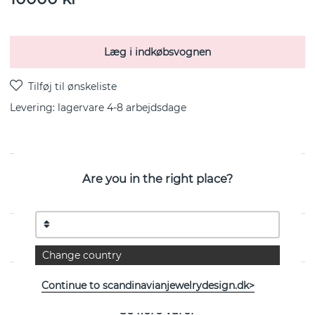
Læg i indkøbsvognen
Levering:
lagervare 4-8 arbejdsdage
Are you in the right place?
Day Pearl & Stars er en ørering i 18k guld fra svenske
Efva Attling
EGENSKABER
Change country
Continue to scandinavianjewelrydesign.dk>
Se flere varer