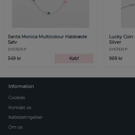
Santa Monica Multicolour Halskæde
Lucky Coin
Sølv
Silver
SYSTER P
SYSTER P
549 kr
Køb!
969 kr
Information
Cookies
Kontakt os
Købsbetingelser
Om os