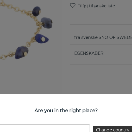
fra svenske SNÖ OF SWED
EGENSKABER
Are you in the right place?
Change country