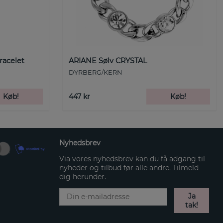
racelet
ARIANE Sølv CRYSTAL
DYRBERG/KERN
Køb!
447 kr
Køb!
Nyhedsbrev
Via vores nyhedsbrev kan du få adgang til
nyheder og tilbud før alle andre. Tilmeld
dig herunder.
Ja
tak!