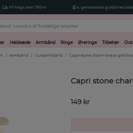
Fri fragt over 799 kr
4. generations guldsmed side
er
Halskæde
Armbånd
Ringe
Øreringe
Tilbehør
Out
rt
Armbånd
Guldarmbånd
Capri stone charm brace gold bl
Capri stone cha
149
kr