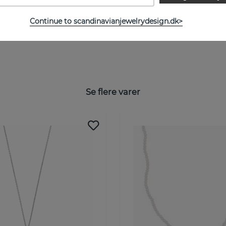
Continue to scandinavianjewelrydesign.dk>
Se flere varer