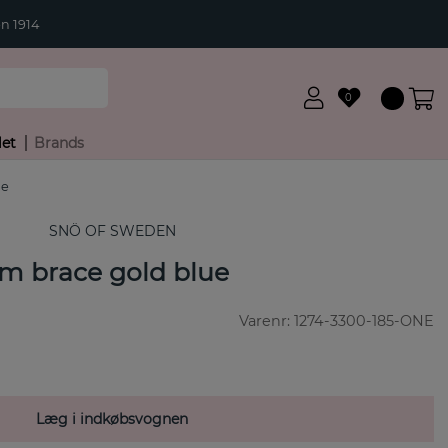
n 1914
0
let
Brands
ue
SNÖ OF SWEDEN
rm brace gold blue
Varenr:
1274-3300-185-ONE
Læg i indkøbsvognen