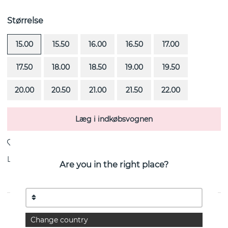
Størrelse
15.00
15.50
16.00
16.50
17.00
17.50
18.00
18.50
19.00
19.50
20.00
20.50
21.00
21.50
22.00
Læg i indkøbsvognen
Levering:
Bestillingsvare 4-6 uger
Are you in the right place?
Bend Over-Morganite er en ring i 18k hvidguld fra
Change country
svenske Efva Attling