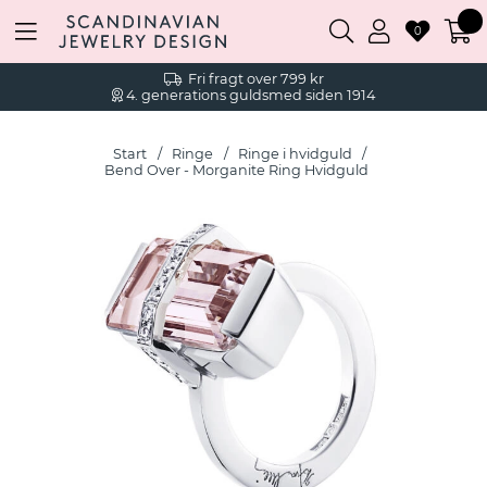
0
Fri fragt over 799 kr
4. generations guldsmed siden 1914
Start
Ringe
Ringe i hvidguld
Bend Over - Morganite Ring Hvidguld