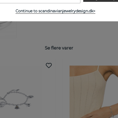
STØRRELSESGUIDE
Continue to scandinavianjewelrydesign.dk>
Se flere varer