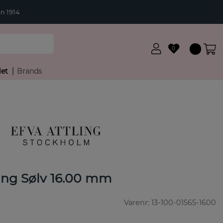
n 1914
0
let
Brands
Ring Sølv 16.00 mm
Varenr:
13-100-01565-1600