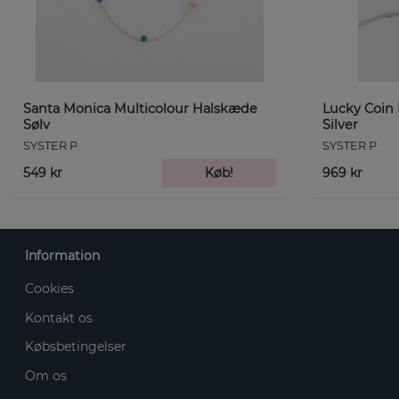
Santa Monica Multicolour Halskæde
Lucky Coin
Sølv
Silver
SYSTER P
SYSTER P
549 kr
Køb!
969 kr
Information
Cookies
Kontakt os
Købsbetingelser
Om os