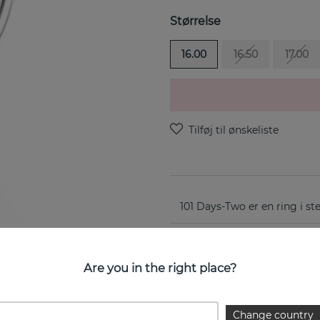
Størrelse
16.00
16.50
17.00
101 Days-Two er en ring i st
EGENSKABER
Are you in the right place?
Kollektion:
Change country