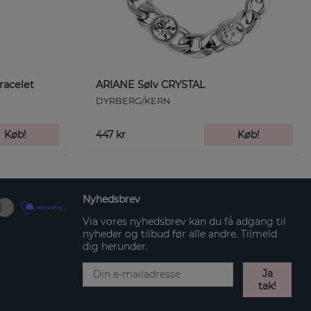
racelet
ARIANE Sølv CRYSTAL
DYRBERG/KERN
Køb!
447 kr
Køb!
Nyhedsbrev
Via vores nyhedsbrev kan du få adgang til
nyheder og tilbud før alle andre. Tilmeld
dig herunder.
Ja
tak!