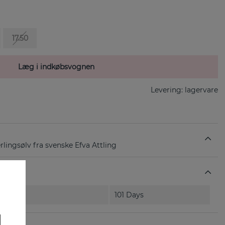
17.50
Læg i indkøbsvognen
Levering:
lagervare
erlingsølv fra svenske Efva Attling
101 Days