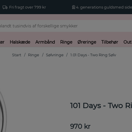
Fri fragt over 799 kr
4. generations guldsmed side
er
Halskæde
Armbånd
Ringe
Øreringe
Tilbehør
Out
Start
Ringe
Sølvringe
1.01 Days - Two Ring Sølv
101 Days - Two 
970
kr