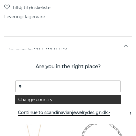
Levering:
lagervare
fra svenske CU JEWELLERY
Are you in the right place?
EGENSKABER
Se flere varer
Change country
Continue to scandinavianjewelrydesign.dk>