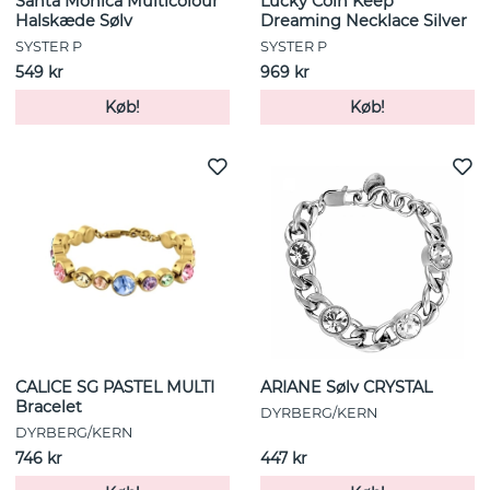
Santa Monica Multicolour
Lucky Coin Keep
Halskæde Sølv
Dreaming Necklace Silver
SYSTER P
SYSTER P
549 kr
969 kr
Køb!
Køb!
CALICE SG PASTEL MULTI
ARIANE Sølv CRYSTAL
Bracelet
DYRBERG/KERN
DYRBERG/KERN
746 kr
447 kr