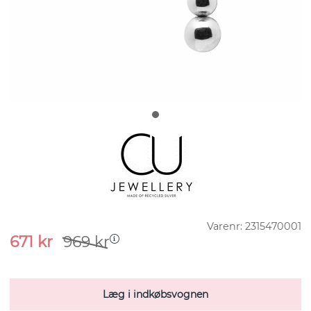
Varenr:
2315470001
671
kr
969
kr
Læg i indkøbsvognen