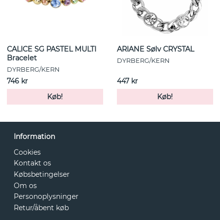
CALICE SG PASTEL MULTI
ARIANE Sølv CRYSTAL
Bracelet
DYRBERG/KERN
DYRBERG/KERN
746 kr
447 kr
Køb!
Køb!
Information
Cookies
Kontakt os
Købsbetingelser
Om os
Personoplysninger
Retur/åbent køb