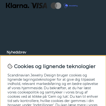
Nyhedsbrev
Via vores nyhedsbrev kan du få adgang til nyheder og
tilbud før alle andre. Tilmeld dig herunder.
Cookies og lignende teknologier
Ja tak!
Scandinavian Jewelry Design bruger cookies og
lignende lagringsteknologier for at give dig tilpasset
indhold, relevant markedsføring og en bedre oplevelse
af vores hjemmeside. Du bekræfter, at du har læst
vores cookiepolitik og samtykker i vores brug af
cookies ved at klikke på 'Gem og luk'. Du kan til enhver
tid selv kontrollere, hvilke cookies der gemmes i din
browser under 'Indstillinger'. Du kan læse mere i vores